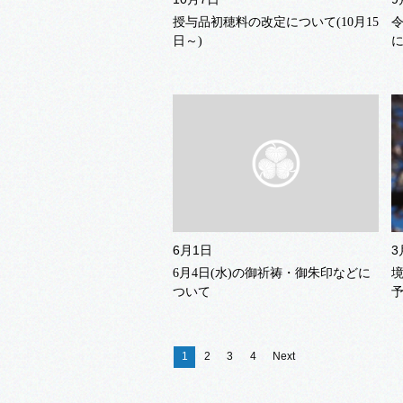
授与品初穂料の改定について(10月15
日～)
6月1日
3
6月4日(水)の御祈祷・御朱印などに
ついて
予
1
2
3
4
Next