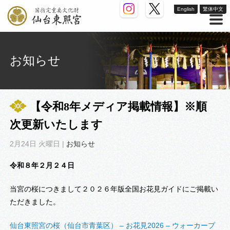
English
繁体中文
お知らせ
【令和8年メディア掲載情報】※順
次更新いたします
2月24日 火曜日 |
お知らせ
令和８年２月２４日
当宮の桜につきまして２０２６年版全国お花見ガイドにご掲載い
ただきました。
仙台東照宮の桜（仙台市青葉区） – お花見2026 – ウォーカープ