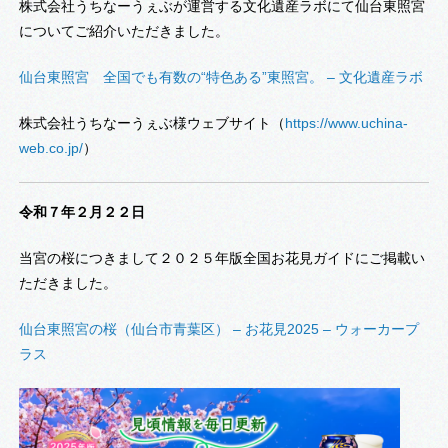
株式会社うちなーうぇぶが運営する文化遺産ラボにて仙台東照宮
についてご紹介いただきました。
仙台東照宮 全国でも有数の“特色ある”東照宮。 – 文化遺産ラボ
株式会社うちなーうぇぶ様ウェブサイト（
https://www.uchina-
web.co.jp/
）
令和７年２月２２日
当宮の桜につきまして２０２５年版全国お花見ガイドにご掲載い
ただきました。
仙台東照宮の桜（仙台市青葉区） – お花見2025 – ウォーカープ
ラス