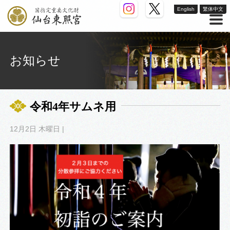
English
繁体中文
お知らせ
令和4年サムネ用
12月2日 木曜日 |