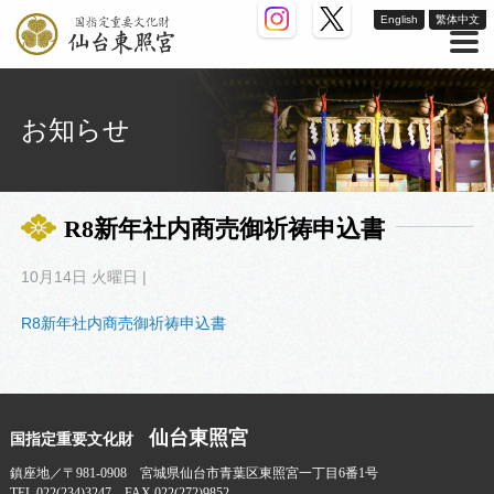
English
繁体中文
お知らせ
R8新年社内商売御祈祷申込書
10月14日 火曜日 |
R8新年社内商売御祈祷申込書
仙台東照宮
国指定重要文化財
鎮座地／〒981-0908 宮城県仙台市青葉区東照宮一丁目6番1号
TEL 022(234)3247 FAX 022(272)9852