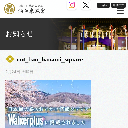
English
繁体中文
お知らせ
out_ban_hanami_square
2月24日 火曜日 |